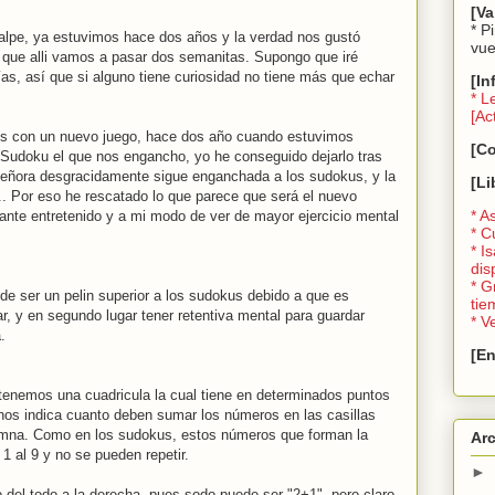
[Va
* P
alpe, ya estuvimos hace dos años y la verdad nos gustó
vue
 que alli vamos a pasar dos semanitas. Supongo que iré
as, así que si alguno tiene curiosidad no tiene más que echar
[In
* L
[Ac
s con un nuevo juego, hace dos año cuando estuvimos
[C
l Sudoku el que nos engancho, yo he conseguido dejarlo tras
 señora desgracidamente sigue enganchada a los sudokus, y la
[Li
... Por eso he rescatado lo que parece que será el nuevo
* A
ante entretenido y a mi modo de ver de mayor ejercicio mental
* C
* I
dis
* G
uede ser un pelin superior a los sudokus debido a que es
tie
r, y en segundo lugar tener retentiva mental para guardar
* V
.
[En
 tenemos una cuadricula la cual tiene en determinados puntos
 nos indica cuanto deben sumar los números en las casillas
umna. Como en los sudokus, estos números que forman la
Arc
1 al 9 y no se pueden repetir.
►
jo del todo a la derecha, pues sodo puede ser "2+1", pero claro