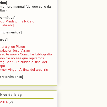
rios]
imentero manual (del que se le da
ltas)
formática]
ego Mindstorms NX 2.0
tualizado]
omplementos]
bros]
sterix y los Pictos
ualquier Josef Ajram
saac Asimov - Consultar bibliografí­a
ponible no sea que repitamos...
reg Bear - La ciudad al final del
mpo
ernor Vinge - Al final del arco iris
tretenimiento]
hivo del blog
2014
(2)