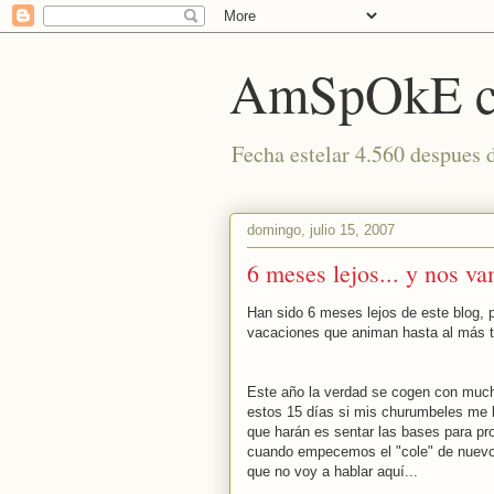
AmSpOkE cu
Fecha estelar 4.560 despues 
domingo, julio 15, 2007
6 meses lejos... y nos v
Han sido 6 meses lejos de este blog, p
vacaciones que animan hasta al más tr
Este año la verdad se cogen con much
estos 15 días si mis churumbeles me l
que harán es sentar las bases para p
cuando empecemos el "cole" de nuevo, l
que no voy a hablar aquí...