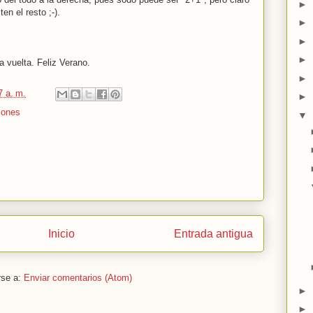
►
n el resto ;-).
►
►
►
 vuelta. Feliz Verano.
►
7 a. m.
►
iones
▼
Inicio
Entrada antigua
rse a:
Enviar comentarios (Atom)
►
►