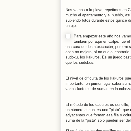
Nos vamos a la playa, repetimos en C
mucho el apartamento y el pueblo, así
subiendo fotos durante estos quince dí
un ojo.
Para empezar este año nos vamo
también por aquí en Calpe, fue e
una cura de desintoxicación, pero mi
cosa no mejora, si no que al contrario
sudoku, los kakuros. Es un juego bast
que los sudokus.
El nivel de dificulta de los kakuros p
importante, en primer lugar saber suma
varios factores de sumas en la cabeza
El método de los cacuros es sencillo,
un número el cual es una "pista", que
adyacentes que forman esa fila o col
suma de la "pista" solo pueden ser del 
Si os fijais en las dos casillas de aba