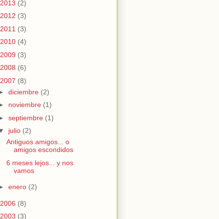
2013
(2)
2012
(3)
2011
(3)
2010
(4)
2009
(3)
2008
(6)
2007
(8)
►
diciembre
(2)
►
noviembre
(1)
►
septiembre
(1)
▼
julio
(2)
Antiguos amigos... o
amigos escondidos
6 meses lejos... y nos
vamos
►
enero
(2)
2006
(8)
2003
(3)