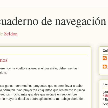
aderno de navegación
de
Seldon
Co
amos
ero hoy ha vuelto a aparecer el gusanillo, deben ser las
iste.
Lis
as ganas, con muchos proyectos que espero llevar a cabo
o permiten. Son proyectos chiquititos que realmente lo único
[J
royectos mucho más grandes que iniciaré en septiembre
* 
a mayoría de ellos serán aplicables a mi trabajo diario del
* B
leg