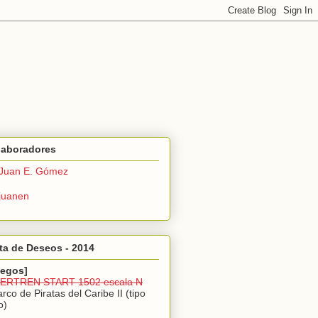
laboradores
Juan E. Gómez
juanen
ta de Deseos - 2014
uegos]
IBERTREN START 1502 escala N
arco de Piratas del Caribe II (tipo
o)