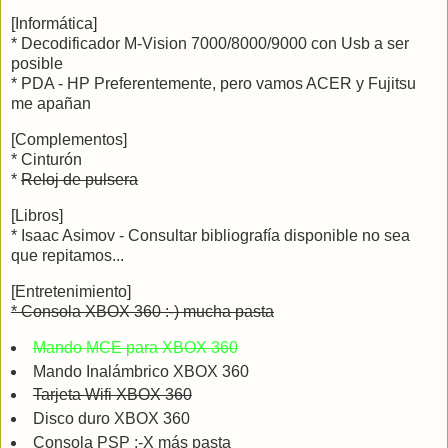
[Informática]
* Decodificador M-Vision 7000/8000/9000 con Usb a ser
posible
* PDA - HP Preferentemente, pero vamos ACER y Fujitsu
me apañan
[Complementos]
* Cinturón
*
Reloj de pulsera
[Libros]
* Isaac Asimov - Consultar bibliografía disponible no sea
que repitamos...
[Entretenimiento]
* Consola XBOX 360 :-) mucha pasta
Mando MCE para XBOX 360
Mando Inalámbrico XBOX 360
Tarjeta Wifi XBOX 360
Disco duro XBOX 360
Consola PSP ;-X más pasta