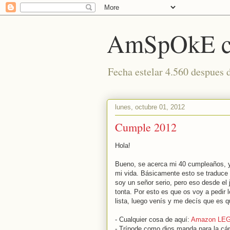
AmSpOkE cu
Fecha estelar 4.560 despues 
lunes, octubre 01, 2012
Cumple 2012
Hola!
Bueno, se acerca mi 40 cumpleaños, y
mi vida. Básicamente esto se traduce 
soy un señor serio, pero eso desde el
tonta. Por esto es que os voy a pedir l
lista, luego venís y me decís que es q
- Cualquier cosa de aquí:
Amazon LE
- Trípode como dios manda para la cám