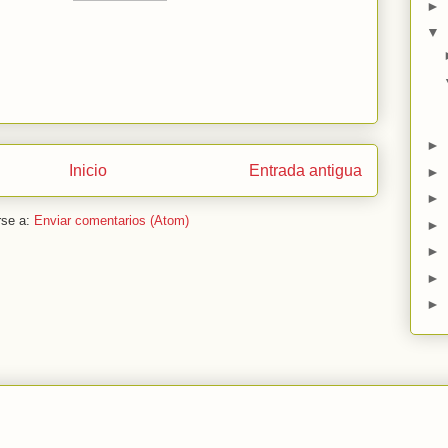
►
▼
►
Inicio
Entrada antigua
►
►
rse a:
Enviar comentarios (Atom)
►
►
►
►