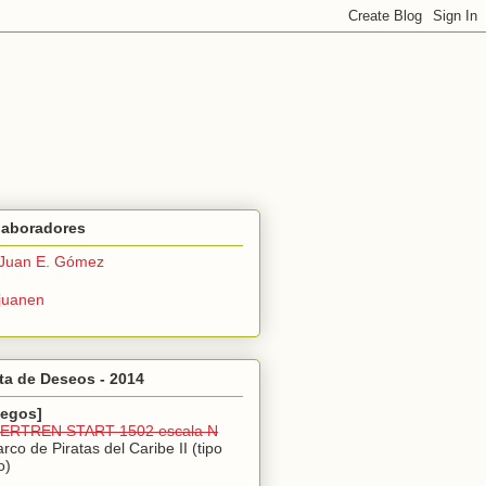
laboradores
Juan E. Gómez
juanen
ta de Deseos - 2014
uegos]
IBERTREN START 1502 escala N
arco de Piratas del Caribe II (tipo
o)