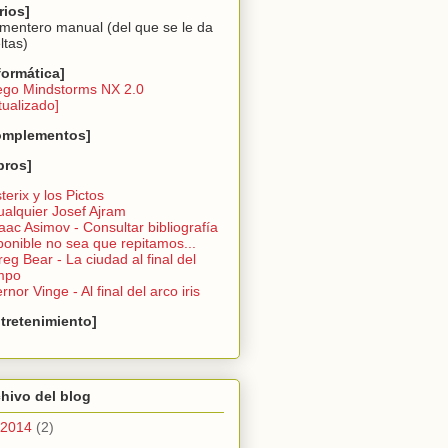
rios]
imentero manual (del que se le da
ltas)
formática]
ego Mindstorms NX 2.0
tualizado]
omplementos]
bros]
sterix y los Pictos
ualquier Josef Ajram
saac Asimov - Consultar bibliografí­a
ponible no sea que repitamos...
reg Bear - La ciudad al final del
mpo
ernor Vinge - Al final del arco iris
tretenimiento]
hivo del blog
2014
(2)