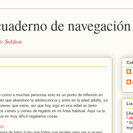
aderno de navegación
de
Seldon
Co
 como a muchas personas esto es un punto de inflexión en
en que abandono la adolescencia y entro en la edad adulta, ya
Lis
 jueves que viene, así que hoy sigo en esa edad un tanto
os cienes y cienes de regalos en mi linea habitual. Aquí va la
[J
ue es muy difícil regalarme cosas:
* 
* B
GO
leg
ara de fotos (creo que todos son iguales pero por si acaso