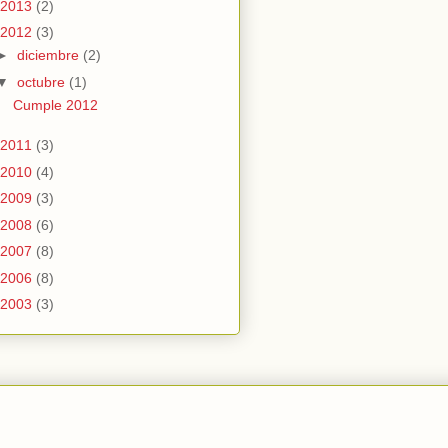
2013
(2)
2012
(3)
►
diciembre
(2)
▼
octubre
(1)
Cumple 2012
2011
(3)
2010
(4)
2009
(3)
2008
(6)
2007
(8)
2006
(8)
2003
(3)