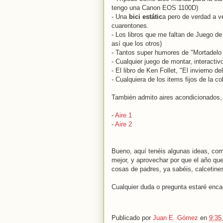
tengo una Canon EOS 1100D)
- Una
bici estátic
a pero de verdad a v
cuarentones.
- Los libros que me faltan de Juego d
así que los otros)
- Tantos super humores de "Mortadelo 
- Cualquier juego de montar, interactiv
- El libro de Ken Follet, "El invierno d
- Cualquiera de los items fijos de la 
También admito aires acondicionados, 
-
Aire 1
-
Aire 2
Bueno, aquí tenéis algunas ideas, com
mejor, y aprovechar por que el año que 
cosas de padres, ya sabéis, calcetines
Cualquier duda o pregunta estaré encan
Publicado por
Juan E. Gómez
en
9:35