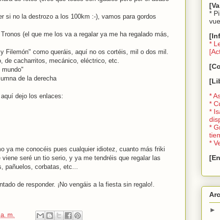
[Va
* P
er si no la destrozo a los 100km :-), vamos para gordos
vue
e Tronos (el que me los va a regalar ya me ha regalado más,
[In
* L
[Ac
y Filemón" como queráis, aquí no os cortéis, mil o dos mil.
o, de cacharritos, mecánico, eléctrico, etc.
[C
el mundo"
columna de la derecha
[Li
* A
aquí dejo los enlaces:
* C
* I
dis
* G
tie
* V
o ya me conocéis pues cualquier idiotez, cuanto más friki
[En
viene seré un tio serio, y ya me tendréis que regalar las
, pañuelos, corbatas, etc...
tado de responder. ¡No vengáis a la fiesta sin regalo!.
Arc
►
 a. m.